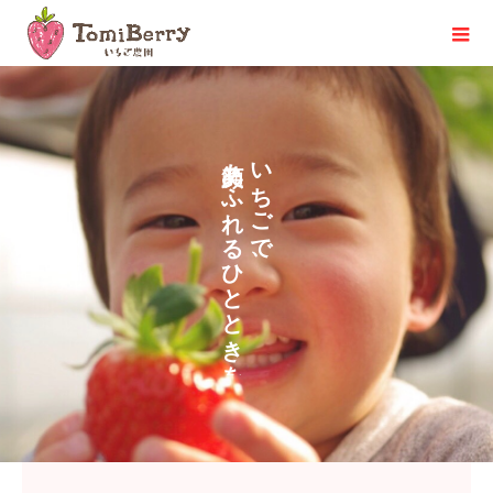
あ
い
ふ
ち
れ
ご
る
で
ひ
、
と
と
き
を