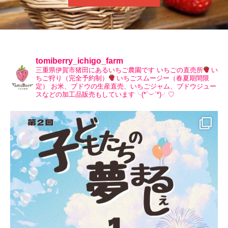
tomiberry_ichigo_farm
三重県伊賀市猪田にあるいちご農園です
いちごの直売所
い
ちご狩り（完全予約制）
いちごスムージー（春夏期間限
定）
お米、ブドウの生産直売、いちごジャム、ブドウジュー
スなどの加工品販売もしています╰(*´︶`*)╯♡